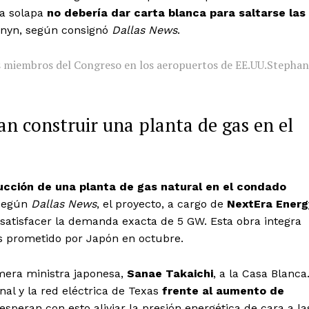
la solapa
no debería dar carta blanca para saltarse las
ornyn, según consignó
Dallas News
.
os miembros del Congreso en los aeropuertos de EE.UU.
Stephan
n construir una planta de gas en el
ucción de una planta de gas natural en el condado
 Según
Dallas News
, el proyecto, a cargo de
NextEra Energ
 satisfacer la demanda exacta de 5 GW. Esta obra integra
s prometido por Japón en octubre.
rimera ministra japonesa,
Sanae Takaichi
, a la Casa Blanca
nal y la red eléctrica de Texas
frente al aumento de
esperan con esto aliviar la presión energética de cara a la