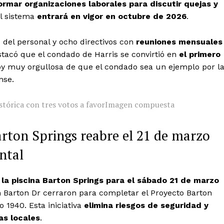
ormar organizaciones laborales para discutir quejas y
el sistema
entrará en vigor en octubre de 2026
.
 del personal y ocho directivos con
reuniones mensuales
tacó que el condado de Harris se convirtió en
el primero
toy muy orgullosa de que el condado sea un ejemplo por l
nse.
stórica con tres votos a favor
Imagen compuesta
arton Springs reabre el 21 de marzo
ntal
la piscina Barton Springs para el sábado 21 de marzo
am Barton Dr cerraron para completar el Proyecto Barton
 1940. Esta iniciativa
elimina riesgos de seguridad y
as locales
.