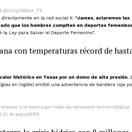
X @GregAbbott_TX
 directamente en la red social X:
“James, aclaremos las
ado que los hombres compiten en deportes femenino
 la Ley para Salvar el Deporte Femenino”.
mana con temperaturas récord de hast
calor histórico en Texas por un domo de alta presión
. 
siglas en inglés) emitió una advertencia de bandera roja p
a semana, y se espera que todas las estaciones meteorológicas
l 21 de marzo
NWS