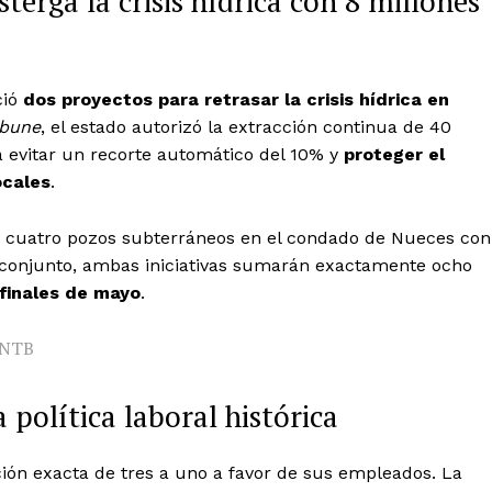
terga la crisis hídrica con 8 millones
ció
dos proyectos para retrasar la crisis hídrica en
ibune
, el estado autorizó la extracción continua de 40
a evitar un recorte automático del 10% y
proteger el
ocales
.
de cuatro pozos subterráneos en el condado de Nueces con
En conjunto, ambas iniciativas sumarán exactamente ocho
 finales de mayo
.
NTB
política laboral histórica
ción exacta de tres a uno a favor de sus empleados. La