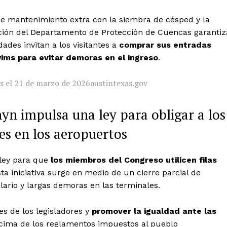
de mantenimiento extra con la siembra de césped y la
ención del Departamento de Protección de Cuencas garantiz
ades invitan a los visitantes a
comprar sus entradas
ims para evitar demoras en el ingreso
.
gs el 21 de marzo de 2026
austintexas.gov
yn impulsa una ley para obligar a los
es en los aeropuertos
ley para que
los miembros del Congreso utilicen filas
sta iniciativa surge en medio de un cierre parcial de
lario y largas demoras en las terminales.
es de los legisladores y
promover la igualdad ante las
ncima de los reglamentos impuestos al pueblo