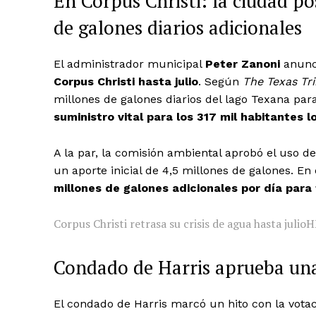
En Corpus Christi: la ciudad pos
de galones diarios adicionales
El administrador municipal
Peter Zanoni
anun
Corpus Christi hasta julio
. Según
The Texas Tr
millones de galones diarios del lago Texana par
suministro vital para los 317 mil habitantes l
A la par, la comisión ambiental aprobó el uso 
un aporte inicial de 4,5 millones de galones. 
millones de galones adicionales por día para
Corpus Christi retrasa su crisis de agua hasta julio
H
Condado de Harris aprueba una 
El condado de Harris marcó un hito con la vota