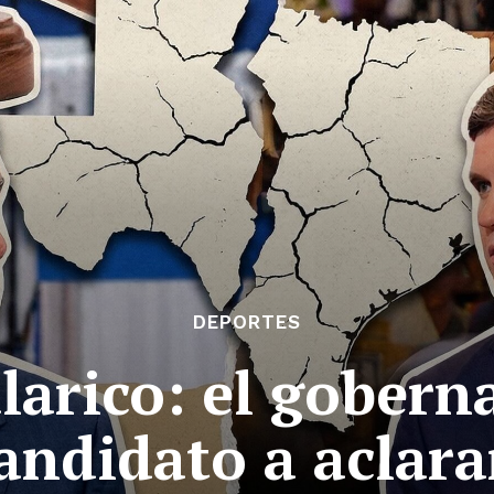
DEPORTES
alarico: el gobern
andidato a aclara