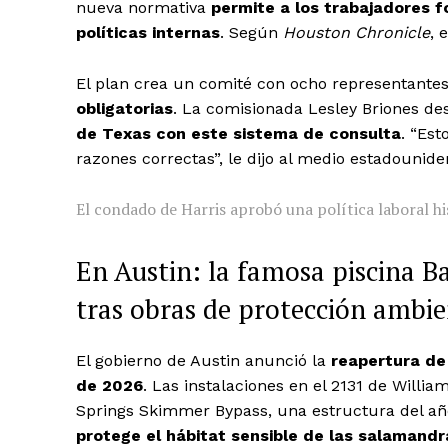
nueva normativa
permite a los trabajadores f
políticas internas
. Según
Houston Chronicle
, 
El plan crea un comité con ocho representantes
obligatorias
. La comisionada Lesley Briones des
de Texas con este sistema de consulta
. “Es
razones correctas”, le dijo al medio estadounide
El condado de Harris aprobó una política laboral hi
En Austin: la famosa piscina B
tras obras de protección ambie
El gobierno de Austin anunció la
reapertura de 
de 2026
. Las instalaciones en el 2131 de Willi
Springs Skimmer Bypass, una estructura del año
protege el hábitat sensible de las salamandr