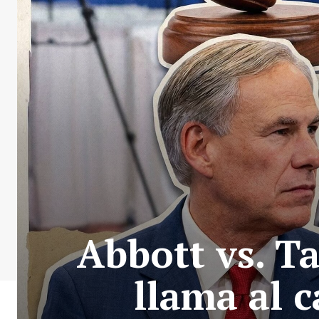
Abbott vs. T
llama al c