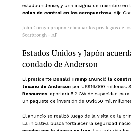
estadounidense, y una insignia de miembro en 
colas de control en los aeropuertos»
, dijo C
John Cornyn propone eliminar los privilegios de l
Scarbrough – AP
Estados Unidos y Japón acuerda
condado de Anderson
El presidente
Donald Trump
anunció
la constr
texano de Anderson
por US$16.000 millones.
Resources
, aportará 5,2 GW de capacidad para
un paquete de inversión de US$550 mil millone
El anuncio se realizó luego de la visita de la p
La iniciativa busca fortalecer la seguridad nacio
precios por la guerra en Irán
. Las autoridades 