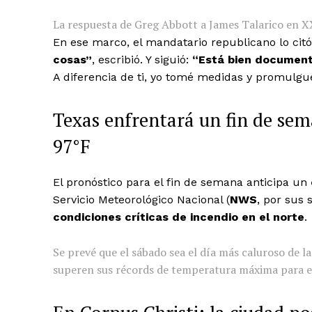
La respuesta de Greg Abbott a James Talarico en X
En ese marco, el mandatario republicano lo citó
cosas”
, escribió. Y siguió:
“Está bien document
A diferencia de ti, yo tomé medidas y promulgué
Texas enfrentará un fin de se
97°F
El pronóstico para el fin de semana anticipa un
Servicio Meteorológico Nacional (
NWS
, por sus 
condiciones críticas de incendio en el norte
.
Se prevé que el sábado sea el día más caluroso de l
superen sus récords de temperatura máxima para e