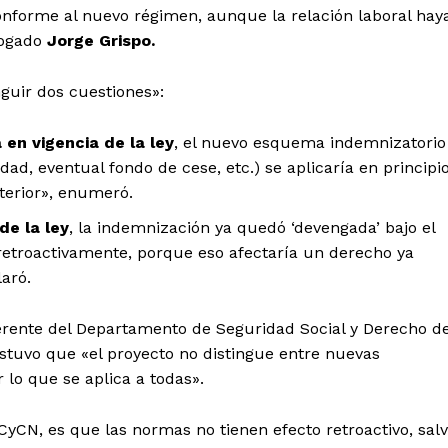
onforme al nuevo régimen, aunque la relación laboral hay
bogado
Jorge Grispo.
nguir dos cuestiones»:
en vigencia de la ley
, el nuevo esquema indemnizatorio
idad, eventual fondo de cese, etc.) se aplicaría en principi
nterior», enumeró.
de la ley
, la indemnización ya quedó ‘devengada’ bajo el
retroactivamente, porque eso afectaría un derecho ya
laró.
rente del Departamento de Seguridad Social y Derecho de
sostuvo que
«
el proyecto no distingue entre nuevas
 lo que se aplica a todas».
 CCyCN, es que las normas no tienen efecto retroactivo, sal