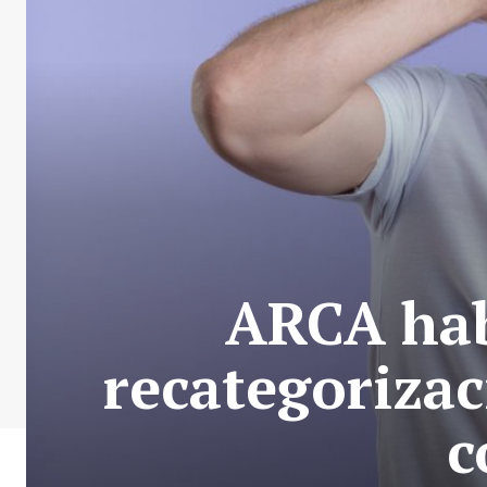
ARCA hab
recategorizac
c