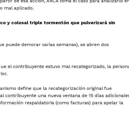
 partir de esa acción, ARCA toma el caso para analizarlo e
 o mal aplicado.
o y colosal triple tormentón que pulverizará sin
(que puede demorar varias semanas), se abren dos
e el contribuyente estuvo mal recategorizado, la person
ior.
ganismo define que la recategorización original fue
al contribuyente una nueva ventana de 15 días adicionale
nformación respaldatoria (como facturas) para apelar la