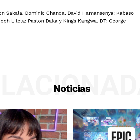
on Sakala, Dominic Chanda, David Hamansenya; Kabaso
ph Liteta; Paston Daka y Kings Kangwa. DT: George
ELACIONAD
Noticias