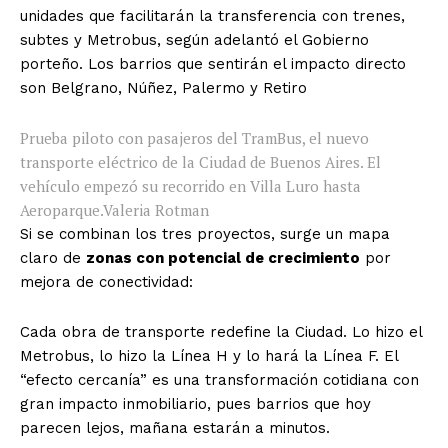
unidades que facilitarán la transferencia con trenes,
subtes y Metrobus, según adelantó el Gobierno
porteño. Los barrios que sentirán el impacto directo
son Belgrano, Núñez, Palermo y Retiro
Prueba piloto con pasajeros del TramBus, el nuevo
transporte eléctrico de la Ciudad de Buenos Aires. El
vehículo empezó su recorrido en Villa Luro hasta
Aeroparque.
Valeria Rotman
Si se combinan los tres proyectos, surge un mapa
claro de
zonas con potencial de crecimiento
por
mejora de conectividad:
Cada obra de transporte redefine la Ciudad. Lo hizo el
Metrobus, lo hizo la Línea H y lo hará la Línea F. El
“efecto cercanía” es una transformación cotidiana con
gran impacto inmobiliario, pues barrios que hoy
parecen lejos, mañana estarán a minutos.