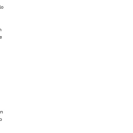
lo
n
e
án
o