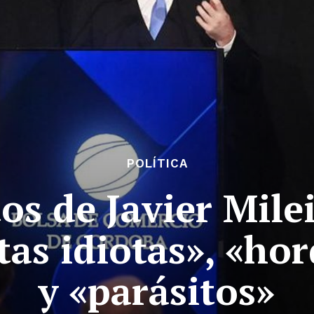
POLÍTICA
os de Javier Mile
as idiotas», «ho
y «parásitos»