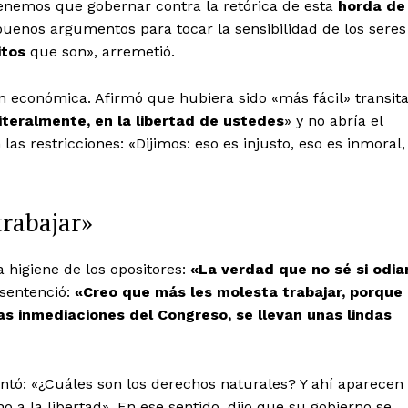
enemos que gobernar contra la retórica de esta
horda de
buenos argumentos para tocar la sensibilidad de los seres
itos
que son», arremetió.
ón económica. Afirmó que hubiera sido «más fácil» transit
iteralmente, en la libertad de ustedes
» y no abría el
las restricciones: «Dijimos: eso es injusto, eso es inmoral,
trabajar»
 higiene de los opositores:
«La verdad que no sé si odia
 sentenció:
«Creo que más les molesta trabajar, porque
las inmediaciones del Congreso, se llevan unas lindas
ntó: «¿Cuáles son los derechos naturales? Y ahí aparecen
ho a la libertad». En ese sentido, dijo que su gobierno se