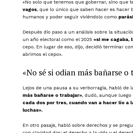
«No solo que tenemos que gobernar, sino que t
vagos
, que lo único que saben hacer es hacer 
humanos y poder seguir viviéndolo como
parás
Después dio paso a un análisis sobre la situaci
un año electoral como el 2025
«si me cagaba, l
cepo. En lugar de eso, dijo, decidió terminar con 
abrimos el cepo».
«No sé si odian más bañarse o 
Lejos de una pausa a su verborragia, habló de la
más bañarse o trabajar»
, dudó, aunque luego
cada dos por tres, cuando van a hacer lío a 
luchas».
En otro pasaje, habló sobre derechos y se pregu
con claridad dos: el derecho a la vida y el derec