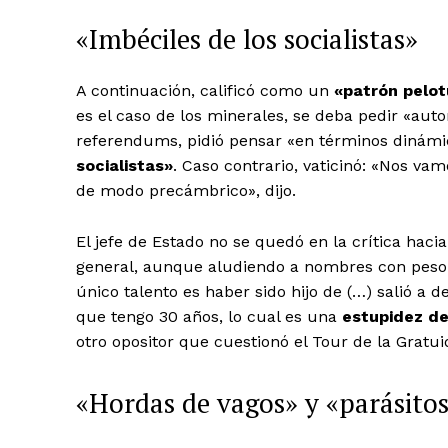
«Imbéciles de los socialistas»
A continuación, calificó como un
«patrón pelo
es el caso de los minerales, se deba pedir «aut
referendums, pidió pensar «en términos dinámic
socialistas»
. Caso contrario, vaticinó: «Nos va
de modo precámbrico», dijo.
El jefe de Estado no se quedó en la crítica hac
general, aunque aludiendo a nombres con peso pr
único talento es haber sido hijo de (…) salió a d
que tengo 30 años, lo cual es una
estupidez de
otro opositor que cuestionó el Tour de la Gratui
«Hordas de vagos» y «parásito