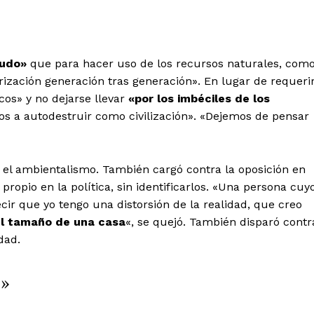
tudo»
que para hacer uso de los recursos naturales, com
orización generación tras generación». En lugar de requeri
os» y no dejarse llevar
«por los imbéciles de los
mos a autodestruir como civilización». «Dejemos de pensar
ia el ambientalismo. También cargó contra la oposición en
opio en la política, sin identificarlos. «Una persona cuy
ecir que yo tengo una distorsión de la realidad, que creo
l tamaño de una casa
«, se quejó. También disparó contr
dad.
s»