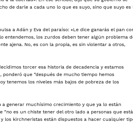
cho de darle a cada uno lo que es suyo, sino que suyo es 
pulsa a Adán y Eva del paraíso: «Le dice ganarás el pan co
so lo entendemos, los zurdos deben tener algún problema d
te ajena. No, es con la propia, es sin violentar a otros,
s decidimos torcer esa historia de decadencia y estamos
co, ponderó que “después de mucho tiempo hemos
hoy tenemos los niveles más bajos de pobreza de los
n a generar muchísimo crecimiento y que ya lo están
e “no es un chiste tener del otro lado a personas que est
y los kirchneristas están dispuestos a hacer cualquier tip