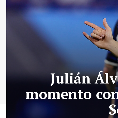
Julián Ál
momento con s
S