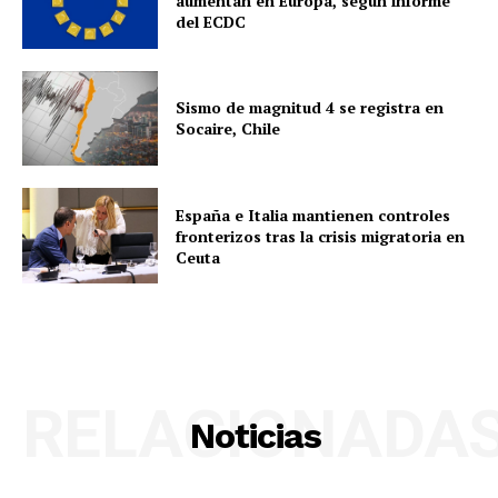
aumentan en Europa, según informe
del ECDC
Sismo de magnitud 4 se registra en
Socaire, Chile
España e Italia mantienen controles
fronterizos tras la crisis migratoria en
Ceuta
RELACIONADA
Noticias