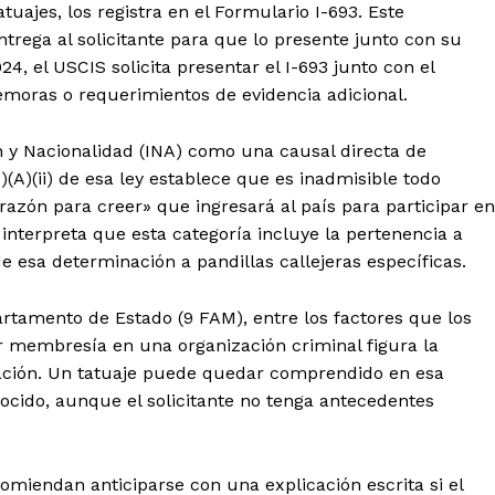
tuajes, los registra en el Formulario I-693. Este
rega al solicitante para que lo presente junto con su
24, el USCIS solicita presentar el I-693 junto con el
emoras o requerimientos de evidencia adicional.
n y Nacionalidad (INA) como una causal directa de
)(A)(ii) de esa ley establece que es inadmisible todo
razón para creer» que ingresará al país para participar en
 interpreta que esta categoría incluye la pertenencia a
e esa determinación a pandillas callejeras específicas.
rtamento de Estado (9 FAM), entre los factores que los
r membresía en una organización criminal figura la
zación. Un tatuaje puede quedar comprendido en esa
onocido, aunque el solicitante no tenga antecedentes
miendan anticiparse con una explicación escrita si el