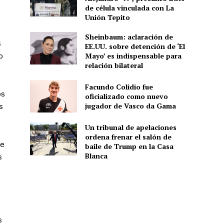
de célula vinculada con La
Unión Tepito
Sheinbaum: aclaración de
s
EE.UU. sobre detención de ‘El
o
Mayo’ es indispensable para
relación bilateral
Facundo Colidio fue
os
oficializado como nuevo
jugador de Vasco da Gama
s
Un tribunal de apelaciones
ordena frenar el salón de
de
baile de Trump en la Casa
Blanca
s
s