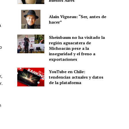
Buenos Aires
Alain Vigneau: “Ser, antes de
hacer”
a
Sheinbaum no ha visitado la
región aguacatera de
o
Michoacán pese a la
inseguridad y el freno a
exportaciones
YouTube en Chile:
r,
tendencias actuales y datos
de la plataforma
r.
n